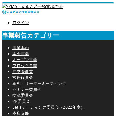
ログイン
事業報告カテゴリー
事業案内
本会事業
オープン事業
ブロック事業
同友会事業
常任役員会
総務・リーダーミーティング
セミナー委員会
交流委員会
PR委員会
Let'sミーティング委員会（2022年度）
本店支部