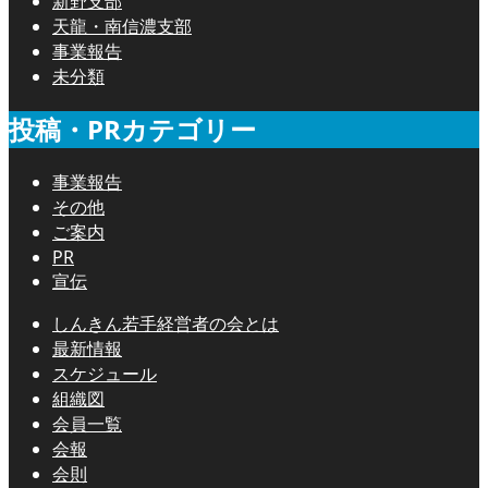
新野支部
天龍・南信濃支部
事業報告
未分類
投稿・PRカテゴリー
事業報告
その他
ご案内
PR
宣伝
しんきん若手経営者の会とは
最新情報
スケジュール
組織図
会員一覧
会報
会則