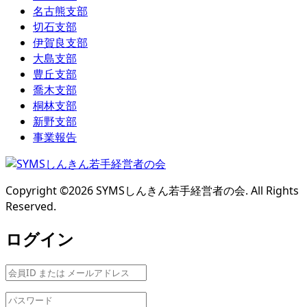
名古熊支部
切石支部
伊賀良支部
大島支部
豊丘支部
喬木支部
桐林支部
新野支部
事業報告
Copyright ©
2026
SYMSしんきん若手経営者の会. All Rights
Reserved.
ログイン