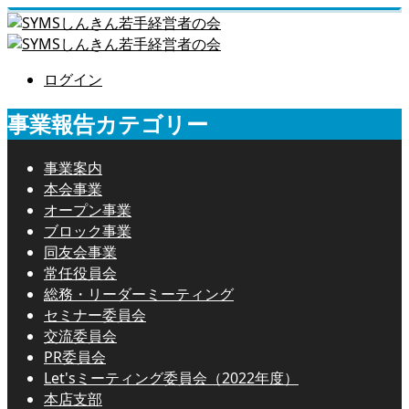
ログイン
事業報告カテゴリー
事業案内
本会事業
オープン事業
ブロック事業
同友会事業
常任役員会
総務・リーダーミーティング
セミナー委員会
交流委員会
PR委員会
Let'sミーティング委員会（2022年度）
本店支部