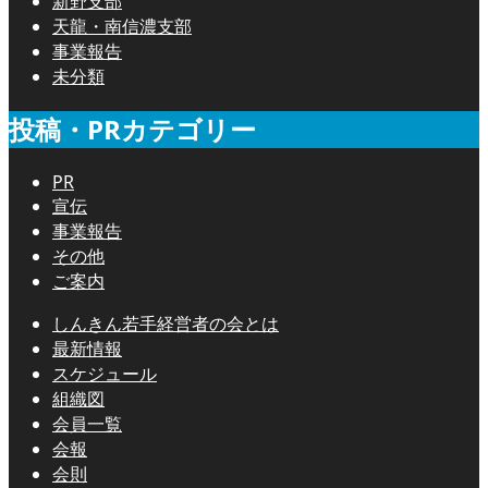
新野支部
天龍・南信濃支部
事業報告
未分類
投稿・PRカテゴリー
PR
宣伝
事業報告
その他
ご案内
しんきん若手経営者の会とは
最新情報
スケジュール
組織図
会員一覧
会報
会則