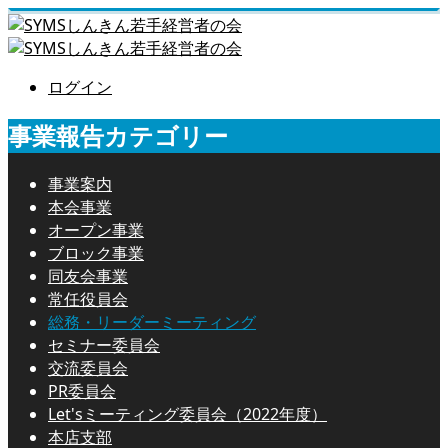
ログイン
事業報告カテゴリー
事業案内
本会事業
オープン事業
ブロック事業
同友会事業
常任役員会
総務・リーダーミーティング
セミナー委員会
交流委員会
PR委員会
Let'sミーティング委員会（2022年度）
本店支部