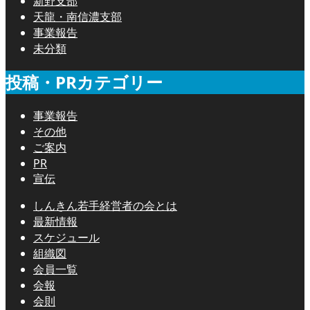
新野支部
天龍・南信濃支部
事業報告
未分類
投稿・PRカテゴリー
事業報告
その他
ご案内
PR
宣伝
しんきん若手経営者の会とは
最新情報
スケジュール
組織図
会員一覧
会報
会則