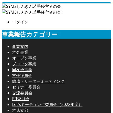
ログイン
事業報告カテゴリー
事業案内
本会事業
オープン事業
ブロック事業
同友会事業
常任役員会
総務・リーダーミーティング
セミナー委員会
交流委員会
PR委員会
Let'sミーティング委員会（2022年度）
本店支部