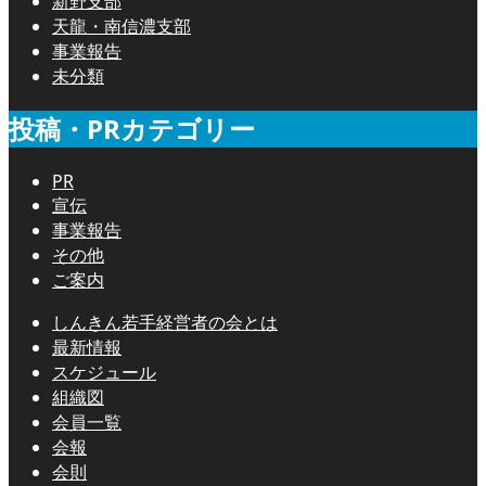
新野支部
天龍・南信濃支部
事業報告
未分類
投稿・PRカテゴリー
PR
宣伝
事業報告
その他
ご案内
しんきん若手経営者の会とは
最新情報
スケジュール
組織図
会員一覧
会報
会則