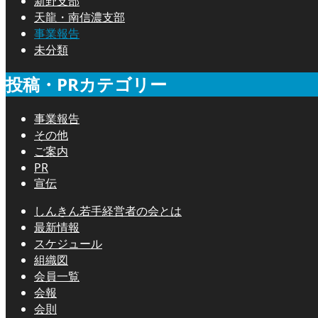
新野支部
天龍・南信濃支部
事業報告
未分類
投稿・PRカテゴリー
事業報告
その他
ご案内
PR
宣伝
しんきん若手経営者の会とは
最新情報
スケジュール
組織図
会員一覧
会報
会則