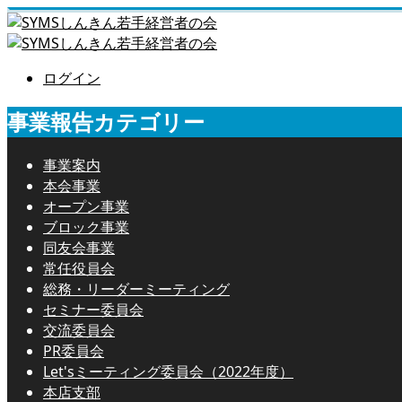
ログイン
事業報告カテゴリー
事業案内
本会事業
オープン事業
ブロック事業
同友会事業
常任役員会
総務・リーダーミーティング
セミナー委員会
交流委員会
PR委員会
Let'sミーティング委員会（2022年度）
本店支部