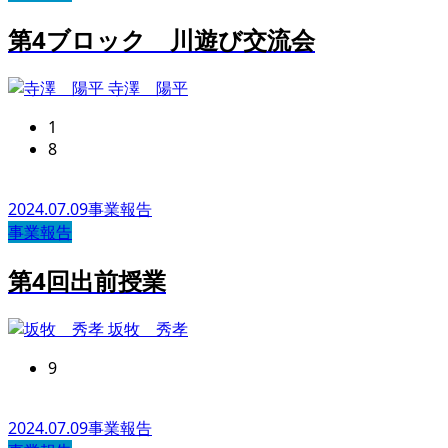
第4ブロック 川遊び交流会
寺澤 陽平
1
8
2024.07.09
事業報告
事業報告
第4回出前授業
坂牧 秀孝
9
2024.07.09
事業報告