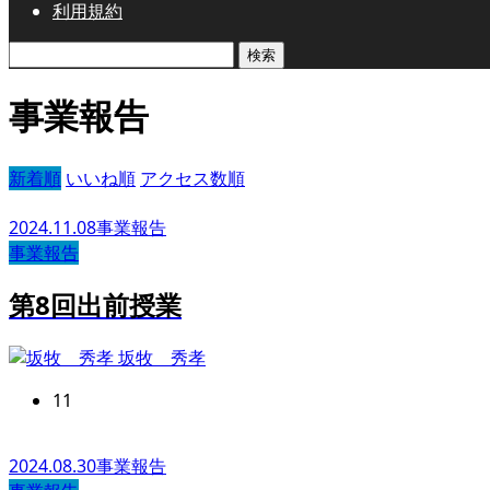
利用規約
検
索:
事業報告
新着順
いいね順
アクセス数順
2024.11.08
事業報告
事業報告
第8回出前授業
坂牧 秀孝
11
2024.08.30
事業報告