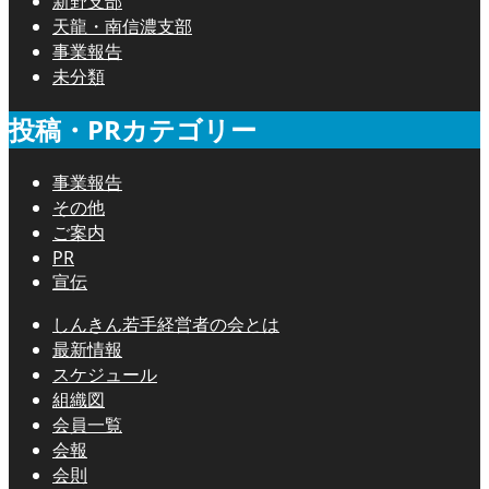
新野支部
天龍・南信濃支部
事業報告
未分類
投稿・PRカテゴリー
事業報告
その他
ご案内
PR
宣伝
しんきん若手経営者の会とは
最新情報
スケジュール
組織図
会員一覧
会報
会則