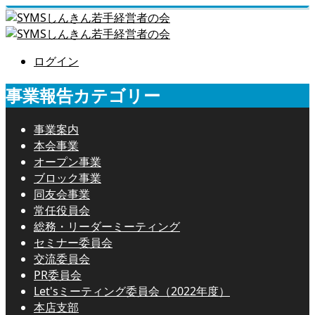
ログイン
事業報告カテゴリー
事業案内
本会事業
オープン事業
ブロック事業
同友会事業
常任役員会
総務・リーダーミーティング
セミナー委員会
交流委員会
PR委員会
Let'sミーティング委員会（2022年度）
本店支部