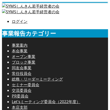
ログイン
事業報告カテゴリー
事業案内
本会事業
オープン事業
ブロック事業
同友会事業
常任役員会
総務・リーダーミーティング
セミナー委員会
交流委員会
PR委員会
Let'sミーティング委員会（2022年度）
本店支部