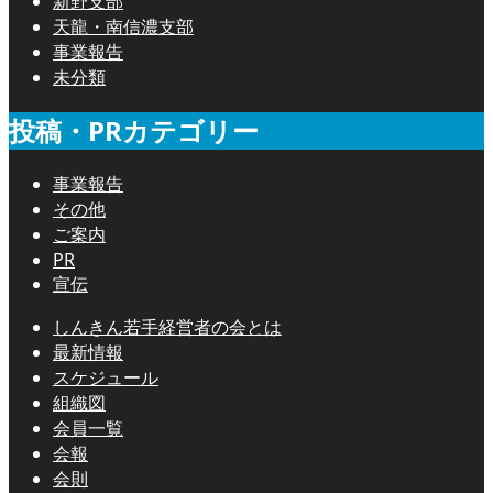
新野支部
天龍・南信濃支部
事業報告
未分類
投稿・PRカテゴリー
事業報告
その他
ご案内
PR
宣伝
しんきん若手経営者の会とは
最新情報
スケジュール
組織図
会員一覧
会報
会則