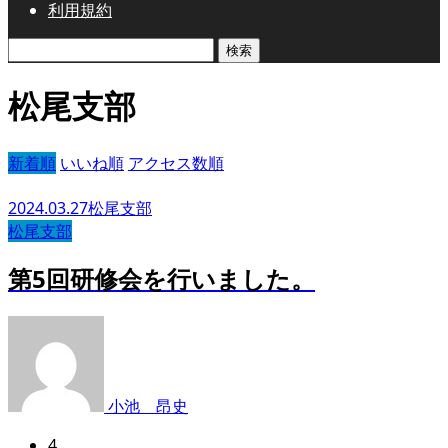
利用規約
検
索:
松尾支部
新着順
いいね順
アクセス数順
2024.03.27
松尾支部
松尾支部
第5回研修会を行いました。
小池 昂史
4