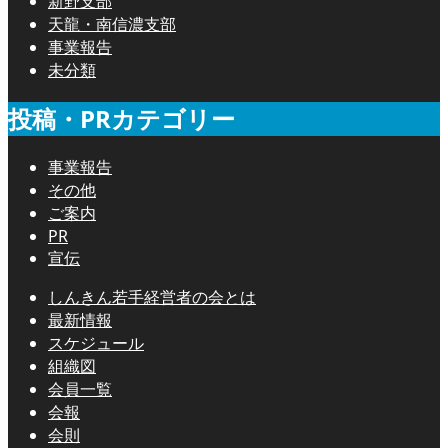
新野支部
天龍・南信濃支部
事業報告
未分類
投稿・PRカテゴリー
事業報告
その他
ご案内
PR
宣伝
しんきん若手経営者の会とは
最新情報
スケジュール
組織図
会員一覧
会報
会則