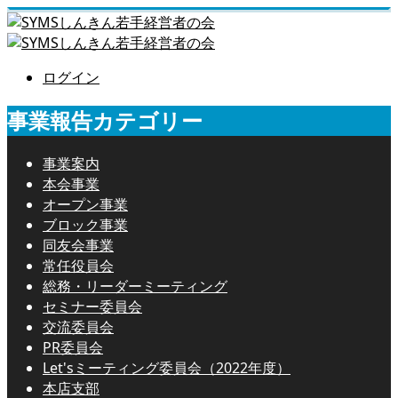
ログイン
事業報告カテゴリー
事業案内
本会事業
オープン事業
ブロック事業
同友会事業
常任役員会
総務・リーダーミーティング
セミナー委員会
交流委員会
PR委員会
Let'sミーティング委員会（2022年度）
本店支部