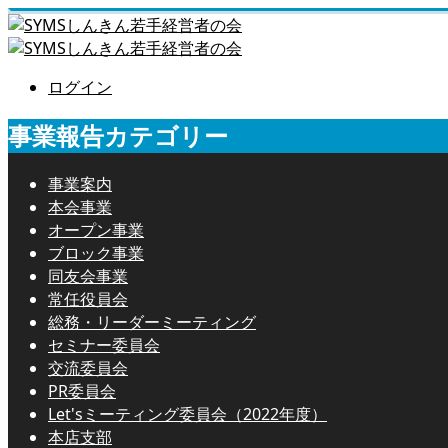
ログイン
事業報告カテゴリー
事業案内
本会事業
オープン事業
ブロック事業
同友会事業
常任役員会
総務・リーダーミーティング
セミナー委員会
交流委員会
PR委員会
Let'sミーティング委員会（2022年度）
本店支部