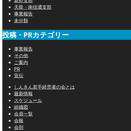
新野支部
天龍・南信濃支部
事業報告
未分類
投稿・PRカテゴリー
事業報告
その他
ご案内
PR
宣伝
しんきん若手経営者の会とは
最新情報
スケジュール
組織図
会員一覧
会報
会則