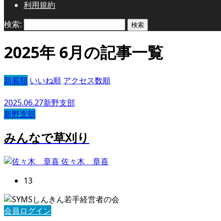
利用規約
検索:
2025年 6月の記事一覧
新着順
いいね順
アクセス数順
2025.06.27
新野支部
新野支部
みんなで草刈り
佐々木 章喜
13
会員ログイン