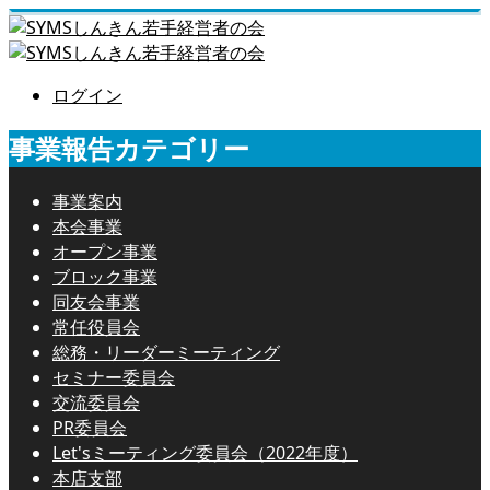
ログイン
事業報告カテゴリー
事業案内
本会事業
オープン事業
ブロック事業
同友会事業
常任役員会
総務・リーダーミーティング
セミナー委員会
交流委員会
PR委員会
Let'sミーティング委員会（2022年度）
本店支部