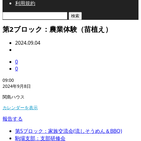
利用規約
検
索:
第2ブロック：農業体験（苗植え）
2024.09.04
0
0
第
09:00
2
2024年9月8日
ブ
関島ハウス
ロ
ッ
カレンダーを表示
ク：
農
報告する
業
体
第5ブロック：家族交流会(流しそうめん＆BBQ)
験
駒場支部：支部研修会