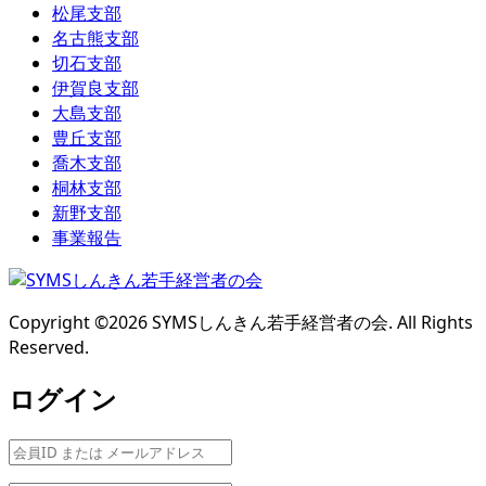
松尾支部
名古熊支部
切石支部
伊賀良支部
大島支部
豊丘支部
喬木支部
桐林支部
新野支部
事業報告
Copyright ©
2026
SYMSしんきん若手経営者の会. All Rights
Reserved.
ログイン