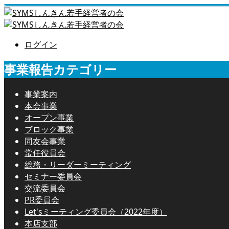
ログイン
事業報告カテゴリー
事業案内
本会事業
オープン事業
ブロック事業
同友会事業
常任役員会
総務・リーダーミーティング
セミナー委員会
交流委員会
PR委員会
Let'sミーティング委員会（2022年度）
本店支部