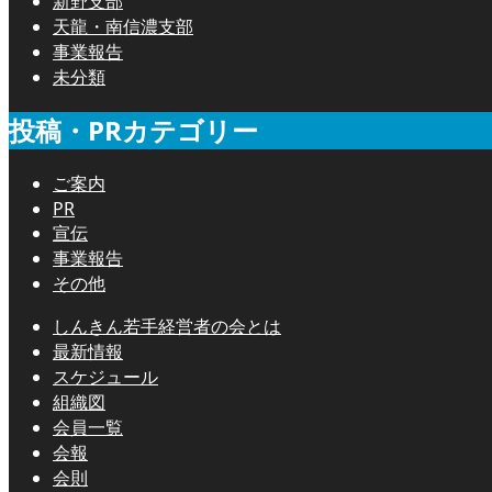
新野支部
天龍・南信濃支部
事業報告
未分類
投稿・PRカテゴリー
ご案内
PR
宣伝
事業報告
その他
しんきん若手経営者の会とは
最新情報
スケジュール
組織図
会員一覧
会報
会則