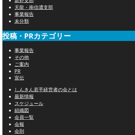
新野支部
天龍・南信濃支部
事業報告
未分類
投稿・PRカテゴリー
事業報告
その他
ご案内
PR
宣伝
しんきん若手経営者の会とは
最新情報
スケジュール
組織図
会員一覧
会報
会則