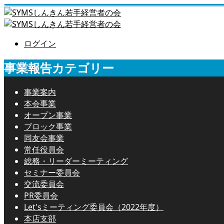
ログイン
事業報告カテゴリー
事業案内
本会事業
オープン事業
ブロック事業
同友会事業
常任役員会
総務・リーダーミーティング
セミナー委員会
交流委員会
PR委員会
Let'sミーティング委員会（2022年度）
本店支部