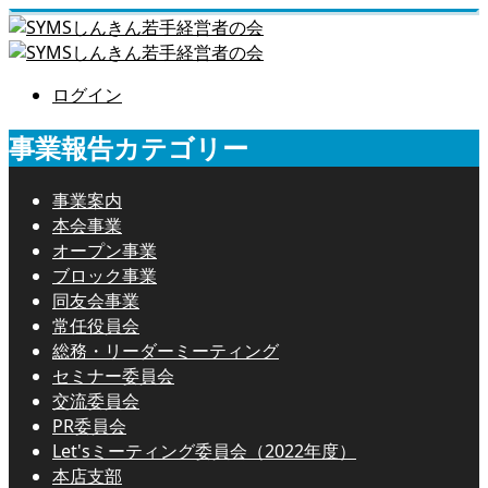
ログイン
事業報告カテゴリー
事業案内
本会事業
オープン事業
ブロック事業
同友会事業
常任役員会
総務・リーダーミーティング
セミナー委員会
交流委員会
PR委員会
Let'sミーティング委員会（2022年度）
本店支部