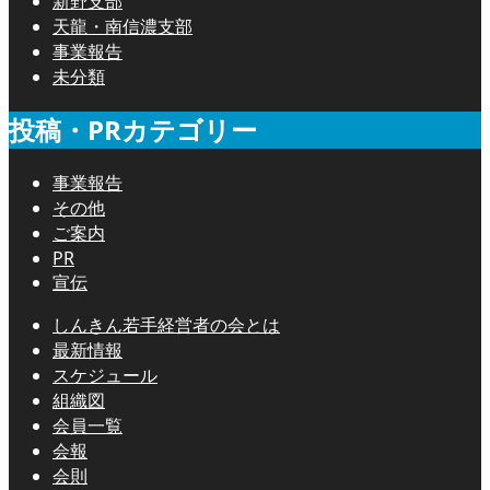
新野支部
天龍・南信濃支部
事業報告
未分類
投稿・PRカテゴリー
事業報告
その他
ご案内
PR
宣伝
しんきん若手経営者の会とは
最新情報
スケジュール
組織図
会員一覧
会報
会則