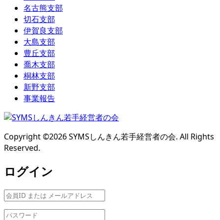
名古熊支部
切石支部
伊賀良支部
大島支部
豊丘支部
喬木支部
桐林支部
新野支部
事業報告
Copyright ©
2026
SYMSしんきん若手経営者の会. All Rights
Reserved.
ログイン