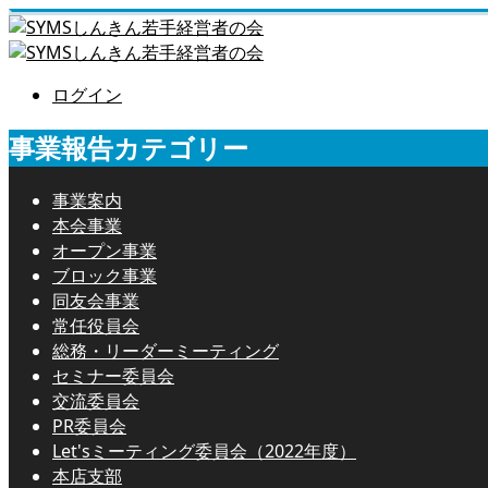
ログイン
事業報告カテゴリー
事業案内
本会事業
オープン事業
ブロック事業
同友会事業
常任役員会
総務・リーダーミーティング
セミナー委員会
交流委員会
PR委員会
Let'sミーティング委員会（2022年度）
本店支部