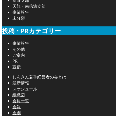
新野支部
天龍・南信濃支部
事業報告
未分類
投稿・PRカテゴリー
事業報告
その他
ご案内
PR
宣伝
しんきん若手経営者の会とは
最新情報
スケジュール
組織図
会員一覧
会報
会則