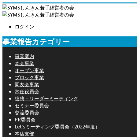
ログイン
事業報告カテゴリー
事業案内
本会事業
オープン事業
ブロック事業
同友会事業
常任役員会
総務・リーダーミーティング
セミナー委員会
交流委員会
PR委員会
Let'sミーティング委員会（2022年度）
本店支部