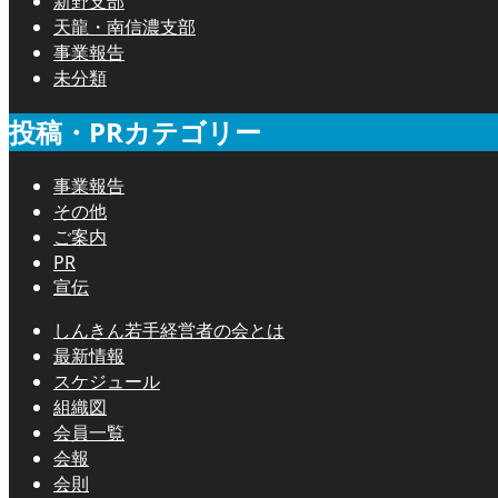
新野支部
天龍・南信濃支部
事業報告
未分類
投稿・PRカテゴリー
事業報告
その他
ご案内
PR
宣伝
しんきん若手経営者の会とは
最新情報
スケジュール
組織図
会員一覧
会報
会則