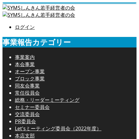
ログイン
事業報告カテゴリー
事業案内
本会事業
オープン事業
ブロック事業
同友会事業
常任役員会
総務・リーダーミーティング
セミナー委員会
交流委員会
PR委員会
Let'sミーティング委員会（2022年度）
本店支部