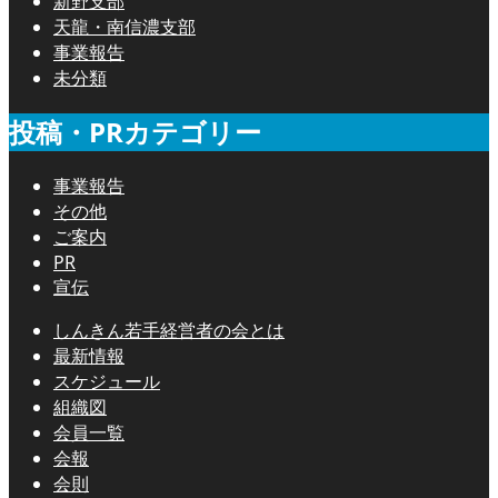
新野支部
天龍・南信濃支部
事業報告
未分類
投稿・PRカテゴリー
事業報告
その他
ご案内
PR
宣伝
しんきん若手経営者の会とは
最新情報
スケジュール
組織図
会員一覧
会報
会則