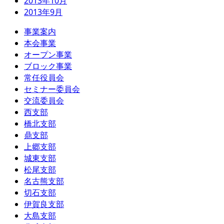
2013年10月
2013年9月
事業案内
本会事業
オープン事業
ブロック事業
常任役員会
セミナー委員会
交流委員会
西支部
橋北支部
鼎支部
上郷支部
城東支部
松尾支部
名古熊支部
切石支部
伊賀良支部
大島支部