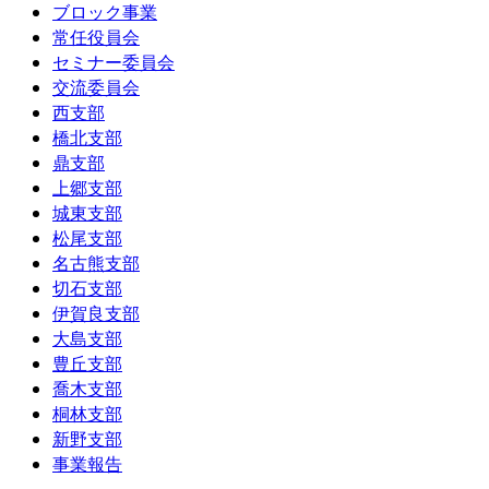
ブロック事業
常任役員会
セミナー委員会
交流委員会
西支部
橋北支部
鼎支部
上郷支部
城東支部
松尾支部
名古熊支部
切石支部
伊賀良支部
大島支部
豊丘支部
喬木支部
桐林支部
新野支部
事業報告