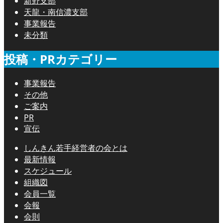
新野支部
天龍・南信濃支部
事業報告
未分類
投稿・PRカテゴリー
事業報告
その他
ご案内
PR
宣伝
しんきん若手経営者の会とは
最新情報
スケジュール
組織図
会員一覧
会報
会則