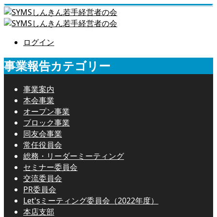
ログイン
事業報告カテゴリー
事業案内
本会事業
オープン事業
ブロック事業
同友会事業
常任役員会
総務・リーダーミーティング
セミナー委員会
交流委員会
PR委員会
Let'sミーティング委員会（2022年度）
本店支部