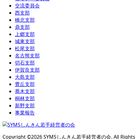
交流委員会
西支部
橋北支部
鼎支部
上郷支部
城東支部
松尾支部
名古熊支部
切石支部
伊賀良支部
大島支部
豊丘支部
喬木支部
桐林支部
新野支部
事業報告
Copyright ©
2026
SYMSしんきん若手経営者の会. All Rights