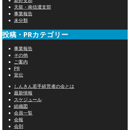
新野支部
天龍・南信濃支部
事業報告
未分類
投稿・PRカテゴリー
事業報告
その他
ご案内
PR
宣伝
しんきん若手経営者の会とは
最新情報
スケジュール
組織図
会員一覧
会報
会則