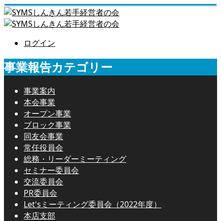
ログイン
事業報告カテゴリー
事業案内
本会事業
オープン事業
ブロック事業
同友会事業
常任役員会
総務・リーダーミーティング
セミナー委員会
交流委員会
PR委員会
Let'sミーティング委員会（2022年度）
本店支部