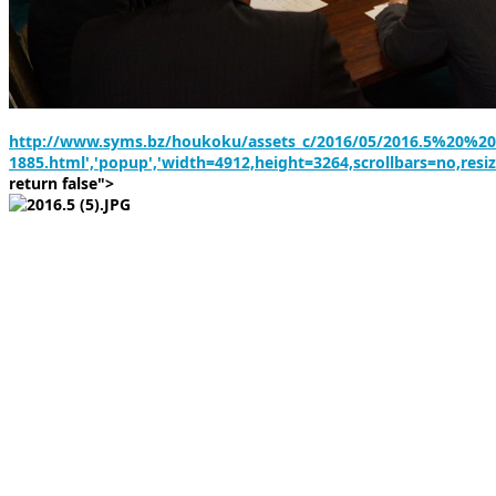
http://www.syms.bz/houkoku/assets_c/2016/05/2016.5%20%2
1885.html','popup','width=4912,height=3264,scrollbars=no,resi
return false">