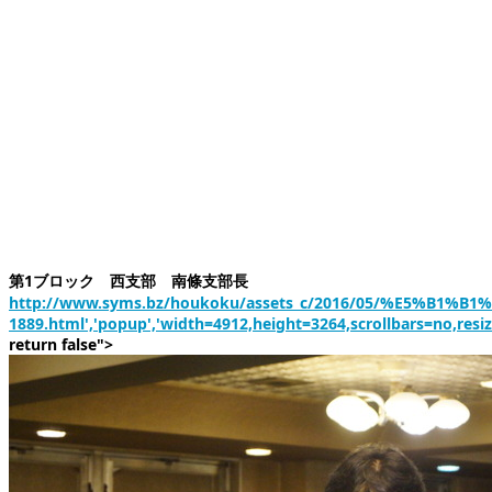
第1ブロック 西支部 南條支部長
http://www.syms.bz/houkoku/assets_c/2016/05/%E5%B1%B1
1889.html','popup','width=4912,height=3264,scrollbars=no,resi
return false">