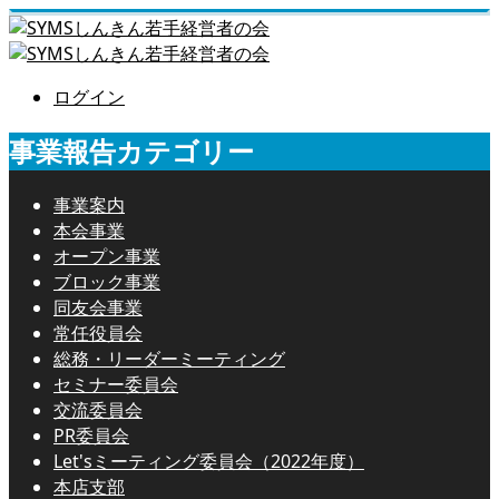
ログイン
事業報告カテゴリー
事業案内
本会事業
オープン事業
ブロック事業
同友会事業
常任役員会
総務・リーダーミーティング
セミナー委員会
交流委員会
PR委員会
Let'sミーティング委員会（2022年度）
本店支部