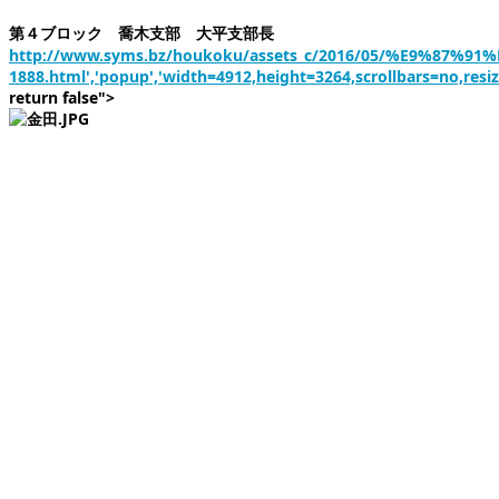
第４ブロック 喬木支部 大平支部長
http://www.syms.bz/houkoku/assets_c/2016/05/%E9%87%91
1888.html','popup','width=4912,height=3264,scrollbars=no,resi
return false">