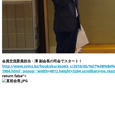
会員交流委員担当・澤 副会長の司会でスタート！
http://www.syms.bz/houkoku/assets_c/2016/05/%E7%9B
1904.html','popup','width=4912,height=3264,scrollbars=no,resi
return false">