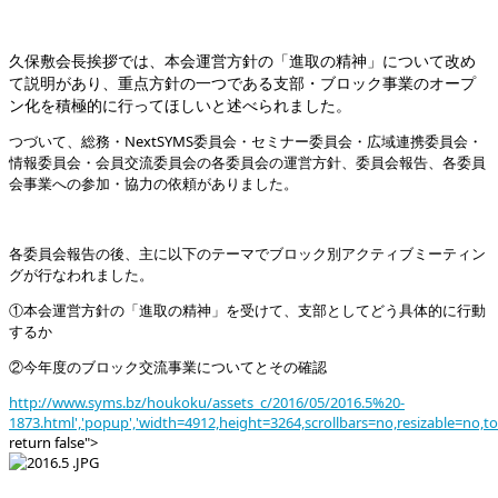
久保敷会長挨拶では、本会運営方針の「進取の精神」について改め
て説明があり、重点方針の一つである支部・ブロック事業のオープ
ン化を積極的に行ってほしいと述べられました。
つづいて、総務・NextSYMS委員会・セミナー委員会・広域連携委員会・
情報委員会・会員交流委員会の各委員会の運営方針、委員会報告、各委員
会事業への参加・協力の依頼がありました。
各委員会報告の後、主に以下のテーマでブロック別アクティブミーティン
グが行なわれました。
①本会運営方針の「進取の精神」を受けて、支部としてどう具体的に行動
するか
②今年度のブロック交流事業についてとその確認
http://www.syms.bz/houkoku/assets_c/2016/05/2016.5%20-
1873.html','popup','width=4912,height=3264,scrollbars=no,resizable=no,t
return false">