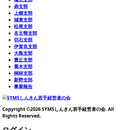
鼎支部
上郷支部
城東支部
松尾支部
名古熊支部
切石支部
伊賀良支部
大島支部
豊丘支部
喬木支部
桐林支部
新野支部
事業報告
Copyright ©
2026
SYMSしんきん若手経営者の会. All
Rights Reserved.
ログイン