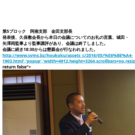
第5ブロック 阿南支部 金田支部長
発表後、久保敷会長から本日の会議についてのお礼の言葉、城田・
矢澤両監事より監事講評があり、会議は終了しました。
会議に続き18:30からは懇親会が行なわれました。
http://www.syms.bz/houkoku/assets_c/2016/05/%E6%BE%A4-
1903.html','popup','width=4912,height=3264,scrollbars=no,resi
return false">