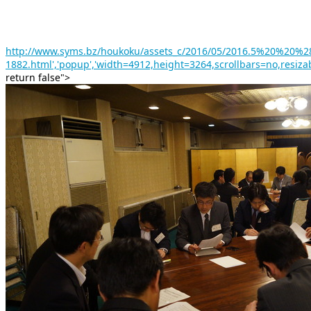
http://www.syms.bz/houkoku/assets_c/2016/05/2016.5%20%20%
1882.html','popup','width=4912,height=3264,scrollbars=no,resiza
return false">