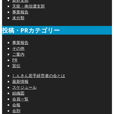
新野支部
天龍・南信濃支部
事業報告
未分類
投稿・PRカテゴリー
事業報告
その他
ご案内
PR
宣伝
しんきん若手経営者の会とは
最新情報
スケジュール
組織図
会員一覧
会報
会則