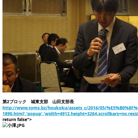
第2ブロック 城東支部 山田支部長
http://www.syms.bz/houkoku/assets_c/2016/05/%E5%B0%8F
1890.html','popup','width=4912,height=3264,scrollbars=no,resi
return false">