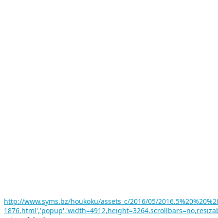
http://www.syms.bz/houkoku/assets_c/2016/05/2016.5%20%20%
1876.html','popup','width=4912,height=3264,scrollbars=no,resiza