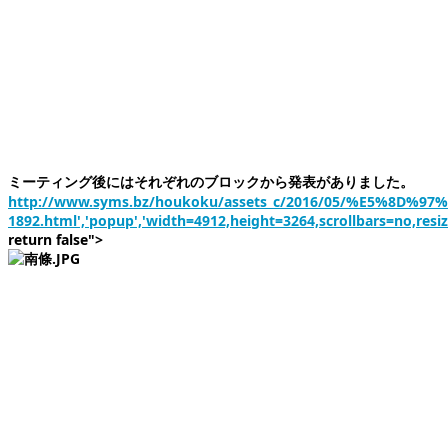
ミーティング後にはそれぞれのブロックから発表がありました。
http://www.syms.bz/houkoku/assets_c/2016/05/%E5%8D%97
1892.html','popup','width=4912,height=3264,scrollbars=no,resi
return false">