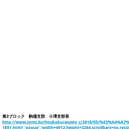
第3ブロック 駒場支部 小澤支部長
http://www.syms.bz/houkoku/assets_c/2016/05/%E5%A4%A7
1891.html','popup','width=4912,height=3264,scrollbars=no,resi