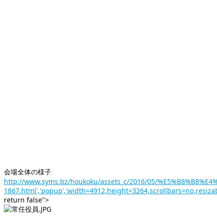
会場全体の様子
http://www.syms.bz/houkoku/assets_c/2016/05/%E5%B8%B8
1867.html','popup','width=4912,height=3264,scrollbars=no,resiza
return false">