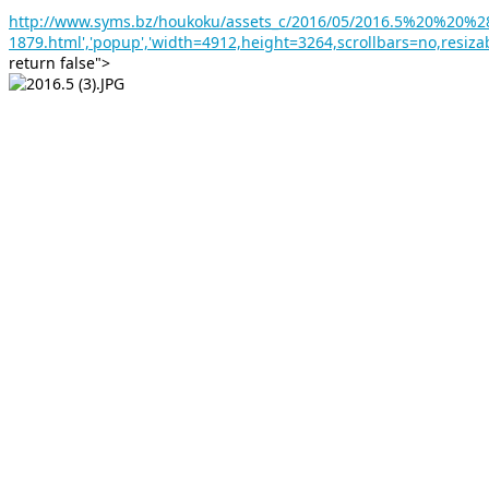
http://www.syms.bz/houkoku/assets_c/2016/05/2016.5%20%20%
1879.html','popup','width=4912,height=3264,scrollbars=no,resiza
return false">