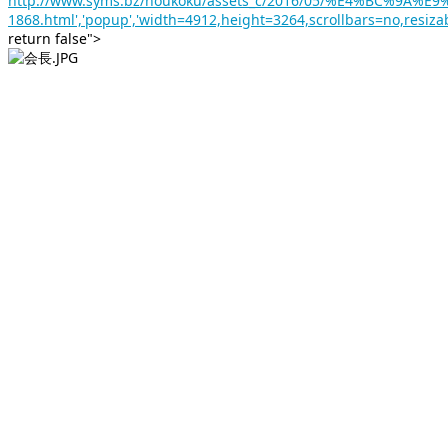
http://www.syms.bz/houkoku/assets_c/2016/05/%E4%BC%9A%E9
1868.html','popup','width=4912,height=3264,scrollbars=no,resiza
return false">