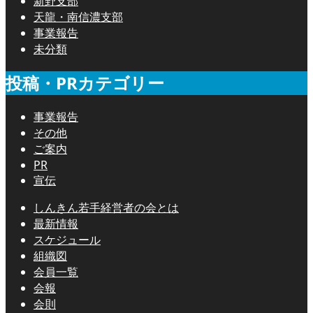
新野支部
天龍・南信濃支部
事業報告
未分類
投稿・PRカテゴリー
事業報告
その他
ご案内
PR
宣伝
しんきん若手経営者の会とは
最新情報
スケジュール
組織図
会員一覧
会報
会則