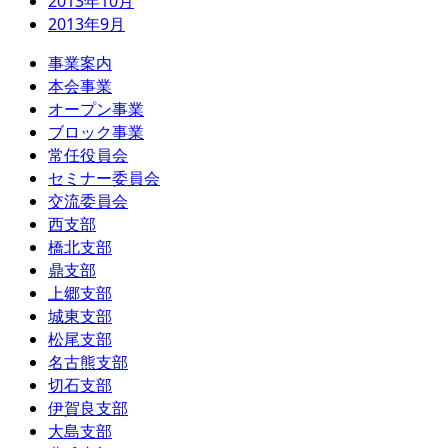
2013年10月
2013年9月
事業案内
本会事業
オープン事業
ブロック事業
常任役員会
セミナー委員会
交流委員会
西支部
橋北支部
鼎支部
上郷支部
城東支部
松尾支部
名古熊支部
切石支部
伊賀良支部
大島支部