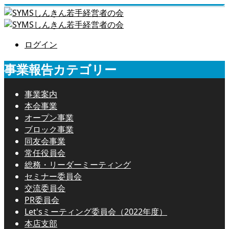
ログイン
事業報告カテゴリー
事業案内
本会事業
オープン事業
ブロック事業
同友会事業
常任役員会
総務・リーダーミーティング
セミナー委員会
交流委員会
PR委員会
Let'sミーティング委員会（2022年度）
本店支部