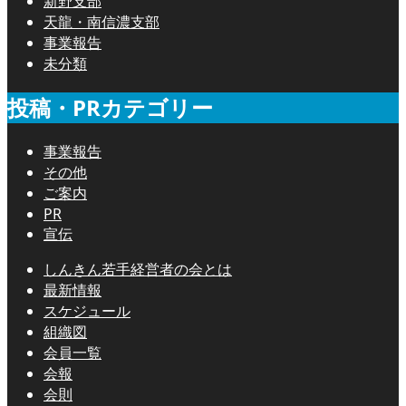
新野支部
天龍・南信濃支部
事業報告
未分類
投稿・PRカテゴリー
事業報告
その他
ご案内
PR
宣伝
しんきん若手経営者の会とは
最新情報
スケジュール
組織図
会員一覧
会報
会則