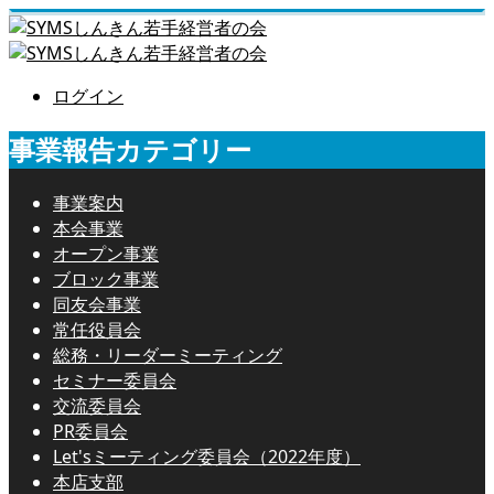
ログイン
事業報告カテゴリー
事業案内
本会事業
オープン事業
ブロック事業
同友会事業
常任役員会
総務・リーダーミーティング
セミナー委員会
交流委員会
PR委員会
Let'sミーティング委員会（2022年度）
本店支部