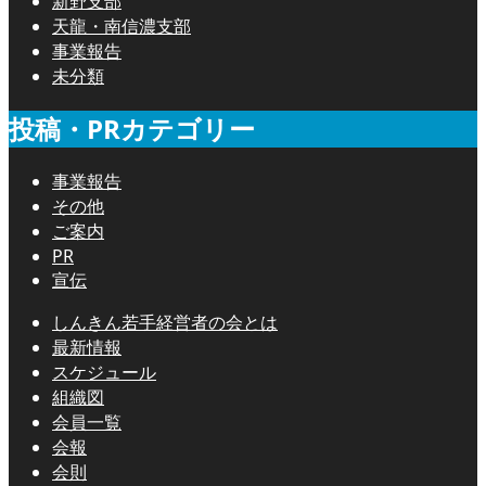
新野支部
天龍・南信濃支部
事業報告
未分類
投稿・PRカテゴリー
事業報告
その他
ご案内
PR
宣伝
しんきん若手経営者の会とは
最新情報
スケジュール
組織図
会員一覧
会報
会則