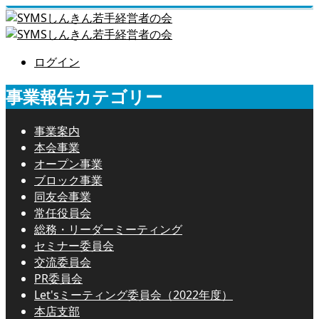
ログイン
事業報告カテゴリー
事業案内
本会事業
オープン事業
ブロック事業
同友会事業
常任役員会
総務・リーダーミーティング
セミナー委員会
交流委員会
PR委員会
Let'sミーティング委員会（2022年度）
本店支部